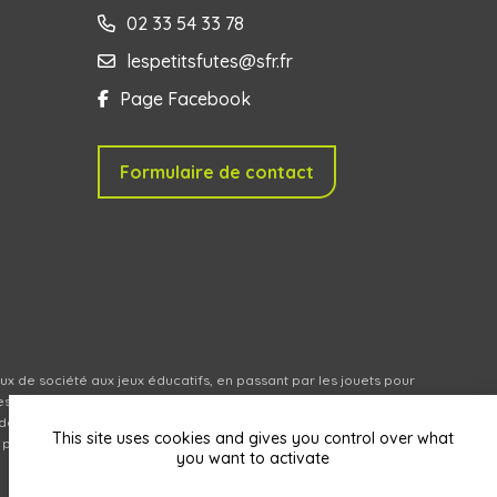
02 33 54 33 78
lespetitsfutes@sfr.fr
Page Facebook
Formulaire de contact
eux de société aux jeux éducatifs, en passant par les jouets pour
s des marques que nous avons sélectionnées pour leur qualité, leur
de une belle expérience auprès des enfants de tous âges et se
This site uses cookies and gives you control over what
roduits en ligne (livraison en relais partout en France).
you want to activate