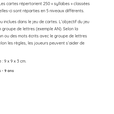
 Les cartes répertorient 250 « syllabes » classées
les-ci sont réparties en 5 niveaux différents.
 inclues dans le jeu de cartes. L’objectif du jeu
 groupe de lettres (exemple AN). Selon la
 un ou des mots écrits avec le groupe de lettres
on les règles, les joueurs peuvent s’aider de
: 9 x 9 x 3 cm.
s
-
9 ans