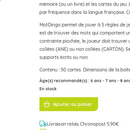
mémoire (ou un livre) et les cartes du jeu.
par fréquence dans la langue française. Cel
MotDingo permet de jouer à 5 règles de jeu
est de trouver des mots qui comportent un
contrainte piochée, le joueur doit trouver
collées (ANE) ou non collées (CARTON). Sel
supports écrits ou non.
Contenu : 50 cartes. Dimensions de la boîte 
Âge(s) recommandé(s) :
6 ans
-
7 ans
-
8 an
En stock
quantité
de
Ajouter au panier
MOTDINGO
Cocktail
Games
Livraison relais Chronopost 5.90€