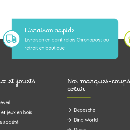
Livraison rapide
Livraison en point relais Chronopost ou
retrait en boutique
ux et jouets
Nos marques-coups
coeur
éveil
Depesche
 et jeux en bois
Dino World
e société
Djeco