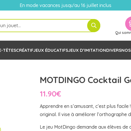
En mode vacances jusqu'au 16 juillet inclus
Qui som
E-TÊTES
CRÉATIF
JEUX ÉDUCATIFS
JEUX D’IMITATION
DIVERS
NOS
MOTDINGO Cocktail 
11.90
€
Apprendre en s’amusant, c’est plus facile
original. Il vise à améliorer l’orthographe
Le jeu MotDingo demande aux élèves de cons