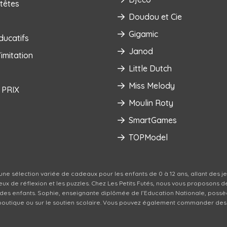
têtes
Doudou et Cie
Gigamic
ducatifs
Janod
imitation
Little Dutch
Miss Melody
 PRIX
Moulin Roty
SmartGames
TOPModel
une sélection variée de cadeaux pour les enfants de 0 à 12 ans, allant des j
s jeux de réflexion et les puzzles. Chez Les Petits Futés, nous vous proposon
 des enfants. Sophie, enseignante diplômée de l’Education Nationale, possè
a boutique ou sur le soutien scolaire. Vous pouvez également commander des p