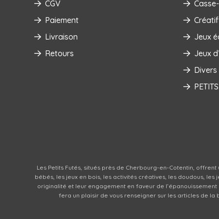
CGV
Casse-
Paiement
Créatif
Livraison
Jeux é
Retours
Jeux d’
Divers
PETITS
Les Petits Futés, situés près de Cherbourg-en-Cotentin, offrent 
bébés, les jeux en bois, les activités créatives, les doudous, le
originalité et leur engagement en faveur de l’épanouissement
fera un plaisir de vous renseigner sur les articles de l