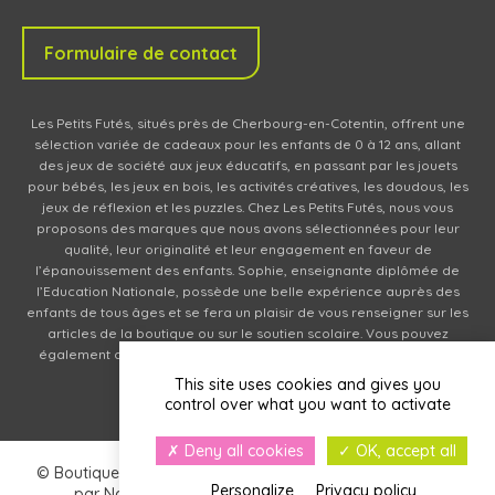
Formulaire de contact
Les Petits Futés, situés près de Cherbourg-en-Cotentin, offrent une
sélection variée de cadeaux pour les enfants de 0 à 12 ans, allant
des jeux de société aux jeux éducatifs, en passant par les jouets
pour bébés, les jeux en bois, les activités créatives, les doudous, les
jeux de réflexion et les puzzles. Chez Les Petits Futés, nous vous
proposons des marques que nous avons sélectionnées pour leur
qualité, leur originalité et leur engagement en faveur de
l’épanouissement des enfants. Sophie, enseignante diplômée de
l’Education Nationale, possède une belle expérience auprès des
enfants de tous âges et se fera un plaisir de vous renseigner sur les
articles de la boutique ou sur le soutien scolaire. Vous pouvez
également commander des produits en ligne (livraison en relais
partout en France).
This site uses cookies and gives you
control over what you want to activate
Deny all cookies
OK, accept all
© Boutique normande créée en 2017 - Site réalisé en 2024
Personalize
Privacy policy
par
Navie
|
Politique de confidentialité
|
Cookies