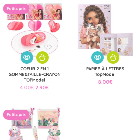
Petits prix
COEUR 2 EN 1
PAPIER À LETTRES
GOMME&TAILLE-CRAYON
TopModel
TOPModel
8.00
€
Le
Le
4.00
€
2.90
€
prix
prix
initial
actuel
était :
est :
4.00€.
2.90€.
Petits prix