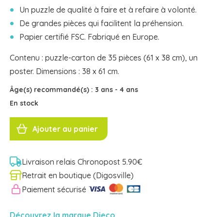
Un puzzle de qualité à faire et à refaire à volonté.
De grandes pièces qui facilitent la préhension.
Papier certifié FSC. Fabriqué en Europe.
Contenu : puzzle-carton de 35 pièces (61 x 38 cm), un
poster. Dimensions : 38 x 61 cm.
Âge(s) recommandé(s) :
3 ans
-
4 ans
En stock
quantité
de
Ajouter au panier
PUZZLE
FERME
35
pcs
DJ07591
Djeco
Livraison relais Chronopost 5.90€
Retrait en boutique (Digosville)
Paiement sécurisé
Découvrez la marque Djeco