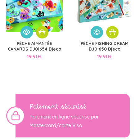
PÊCHE AIMANTÉE
PÊCHE FISHING DREAM
CANARDS DJ01654 Djeco
DJ01650 Djeco
19.90
€
19.90
€
Paiement sécurisé
Paiement en ligne sécurisé par
Mastercard/carte Visa