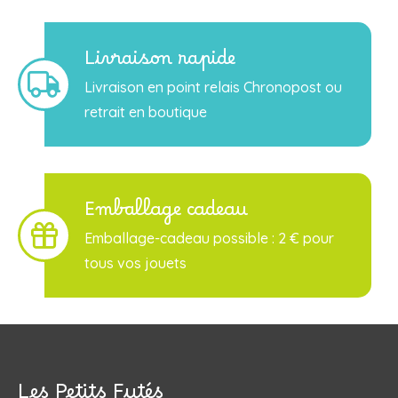
Livraison rapide
Livraison en point relais Chronopost ou
retrait en boutique
Emballage cadeau
Emballage-cadeau possible : 2 € pour
tous vos jouets
Les Petits Futés