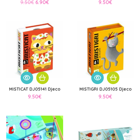
Le
Le
9.50
€
6.90
€
9.50
€
prix
prix
initial
actuel
était :
est :
9.50€.
6.90€.
MISTICAT DJ05141 Djeco
MISTIGRI DJ05105 Djeco
9.50
€
9.50
€