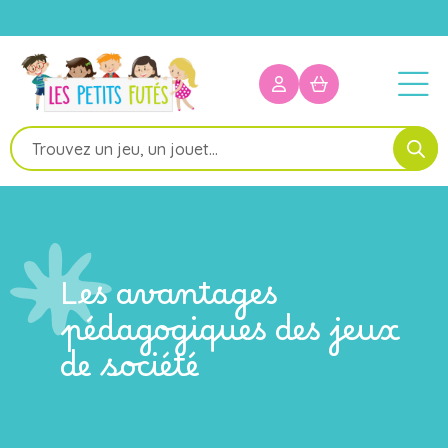
Recherche
de
produits
Les avantages
pédagogiques des jeux
de société