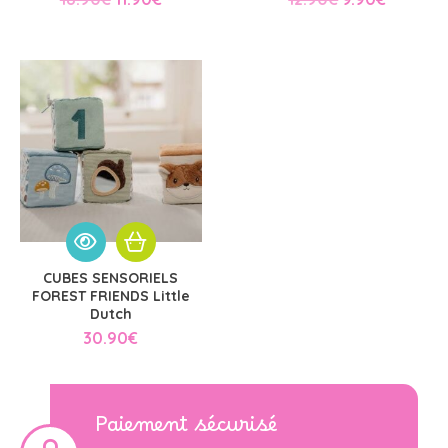
prix
prix
prix
prix
initial
actuel
initial
actuel
était :
est :
était :
est :
18.90€.
11.90€.
12.90€.
9.90€.
CUBES SENSORIELS
FOREST FRIENDS Little
Dutch
30.90
€
Paiement sécurisé