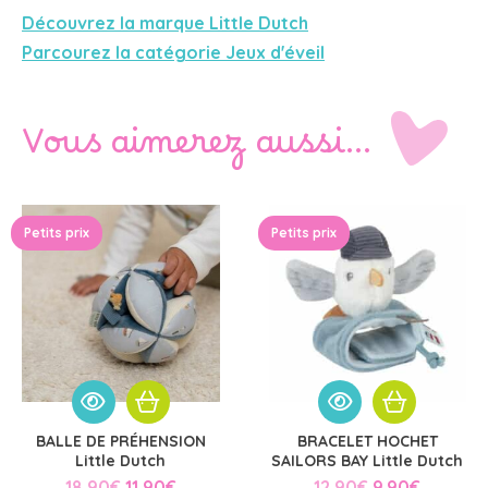
Découvrez la marque Little Dutch
Parcourez la catégorie Jeux d'éveil
Vous aimerez aussi…
Petits prix
Petits prix
BALLE DE PRÉHENSION
BRACELET HOCHET
Little Dutch
SAILORS BAY Little Dutch
Le
Le
Le
Le
18.90
€
11.90
€
12.90
€
9.90
€