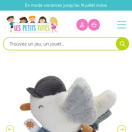
En mode vacances jusqu'au 16 juillet inclus
Recherche
de
produits