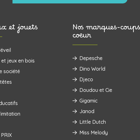
ux et jouets
Nos marques-coups
coeur
éveil
Depesche
 et jeux en bois
Dino World
e société
Djeco
têtes
Doudou et Cie
Gigamic
ducatifs
Janod
imitation
Little Dutch
Miss Melody
 PRIX