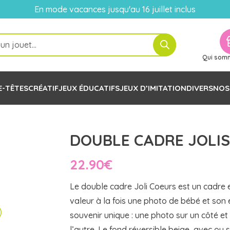
En mode vacances jusqu'au 16 juillet inclus
Qui som
E-TÊTES
CRÉATIF
JEUX ÉDUCATIFS
JEUX D’IMITATION
DIVERS
NOS
DOUBLE CADRE JOLIS 
22.90
€
Le double cadre Joli Coeurs est un cadre 
valeur à la fois une photo de bébé et son
souvenir unique : une photo sur un côté et
l’autre. Le fond réversible beige, avec ou