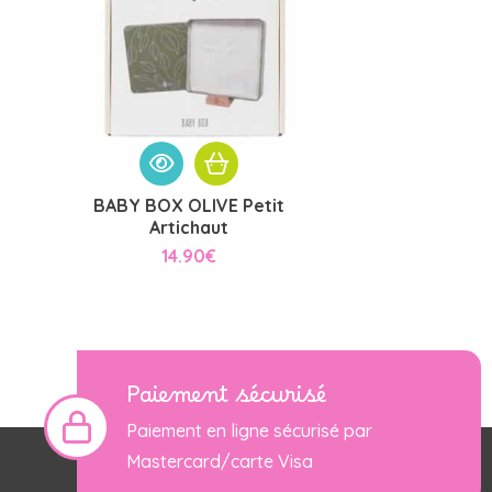
BABY BOX OLIVE Petit
Artichaut
14.90
€
Paiement sécurisé
Paiement en ligne sécurisé par
Mastercard/carte Visa