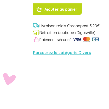
quantité
de
Ajouter au panier
DOUBLE
CADRE
JOLIS
COEURS
Petit
Artichaut
Livraison relais Chronopost 5.90€
Retrait en boutique (Digosville)
Paiement sécurisé
Parcourez la catégorie Divers