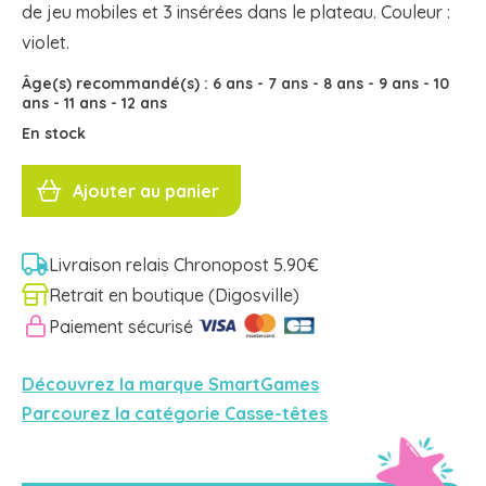
de jeu mobiles et 3 insérées dans le plateau. Couleur :
violet.
Âge(s) recommandé(s) :
6 ans
-
7 ans
-
8 ans
-
9 ans
-
10
ans
-
11 ans
-
12 ans
En stock
quantité
de
Ajouter au panier
IQ
MINI
Smartgames
Livraison relais Chronopost 5.90€
Retrait en boutique (Digosville)
Paiement sécurisé
Découvrez la marque SmartGames
Parcourez la catégorie Casse-têtes