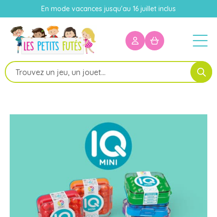
En mode vacances jusqu'au 16 juillet inclus
Recherche
de
produits