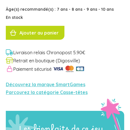
Âge(s) recommandé(s) :
7 ans
-
8 ans
-
9 ans
-
10 ans
En stock
quantité
de
Ajouter au panier
LIÈVRES
&
RENARDS
Smartgames
Livraison relais Chronopost 5.90€
Retrait en boutique (Digosville)
Paiement sécurisé
Découvrez la marque SmartGames
Parcourez la catégorie Casse-têtes