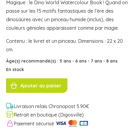
Magique : le Dino World Watercolour Book ! Quand on
passe sur les 15 motifs fantastiques de l’ère des
dinosaures avec un pinceau humide (inclus), des
couleurs géniales apparaissent comme par magie.
Contenu : le livret et un pinceau. Dimensions : 22 x 20
cm.
Âge(s) recommandé(s) :
5 ans
-
6 ans
-
7 ans
-
8 ans
En stock
quantité
de
Ajouter au panier
LIVRET
AQUARELLES
Dino
World
Livraison relais Chronopost 5.90€
Retrait en boutique (Digosville)
Paiement sécurisé