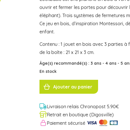
ouvrir et fermer les portes pour découvrir
éléphant). Trois systèmes de fermetures mét
Ce jeu en bois, d’inspiration Montessori, d
enfant.
Contenu : 1 jouet en bois avec 3 parties à f
de la boîte : 21 x 21 x 3 cm.
Âge(s) recommandé(s) :
3 ans
-
4 ans
-
5 a
En stock
quantité
de
Ajouter au panier
LOCK
BASIC
DJ06213
Djeco
Livraison relais Chronopost 5.90€
Retrait en boutique (Digosville)
Paiement sécurisé