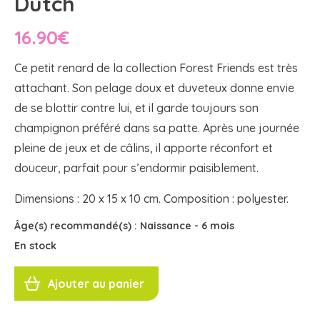
Dutch
16.90
€
Ce petit renard de la collection
Forest Friends
est très
attachant. Son pelage doux et duveteux donne envie
de se blottir contre lui, et il garde toujours son
champignon préféré dans sa patte. Après une journée
pleine de jeux et de câlins, il apporte réconfort et
douceur, parfait pour s’endormir paisiblement.
Dimensions : 20 x 15 x 10 cm. Composition : polyester.
Âge(s) recommandé(s) :
Naissance
-
6 mois
En stock
quantité
de
Ajouter au panier
PELUCHE
RENARD
Little
Dutch