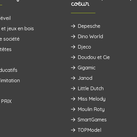
coeur
éveil
Depesche
 et jeux en bois
Dino World
e société
Djeco
têtes
Doudou et Cie
Gigamic
ducatifs
Janod
imitation
Little Dutch
Miss Melody
 PRIX
Moulin Roty
SmartGames
TOPModel