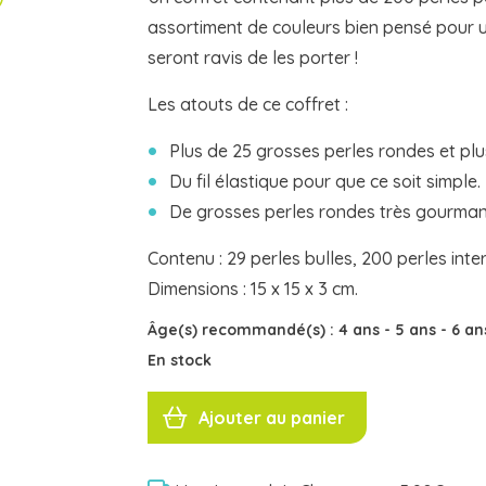
assortiment de couleurs bien pensé pour u
seront ravis de les porter !
Les atouts de ce coffret :
Plus de 25 grosses perles rondes et plu
Du fil élastique pour que ce soit simple.
De grosses perles rondes très gourma
Contenu : 29 perles bulles, 200 perles inte
Dimensions : 15 x 15 x 3 cm.
Âge(s) recommandé(s) :
4 ans
-
5 ans
-
6 a
En stock
quantité
de
Ajouter au panier
PERLES
BULLES
ARGENT
DJ00025
Djeco