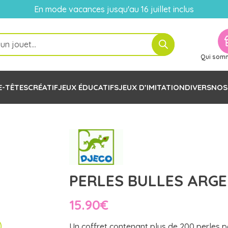
En mode vacances jusqu'au 16 juillet inclus
Qui som
E-TÊTES
CRÉATIF
JEUX ÉDUCATIFS
JEUX D’IMITATION
DIVERS
NOS
PERLES BULLES ARGE
15.90
€
Un coffret contenant plus de 200 perles po