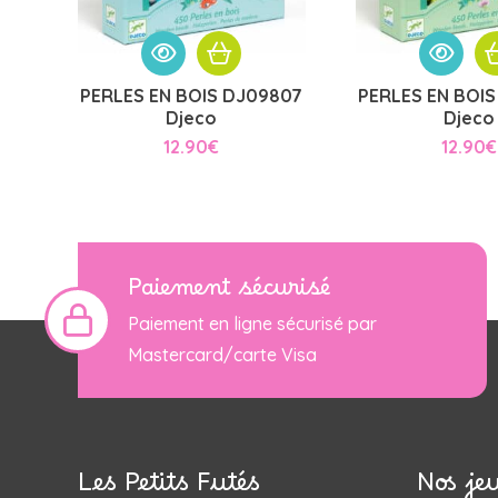
PERLES EN BOIS DJ09807
PERLES EN BOI
Djeco
Djeco
12.90
€
12.90
€
Paiement sécurisé
Paiement en ligne sécurisé par
Mastercard/carte Visa
Les Petits Futés
Nos je