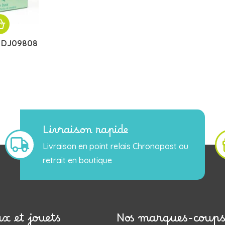
S DJ09808
Livraison rapide
Livraison en point relais Chronopost ou
retrait en boutique
ux et jouets
Nos marques-coups