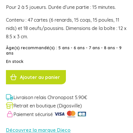
Pour 2 à 5 joueurs. Durée d’une partie : 15 minutes.
Contenu : 47 cartes (6 renards, 15 coqs, 15 poules, 11
nids) et 18 oeufs/poussins. Dimensions de la boîte : 12 x
8.5 x 3 cm.
Âge(s) recommandé(s) :
5 ans
-
6 ans
-
7 ans
-
8 ans
-
9
ans
En stock
quantité
de
Ajouter au panier
PIOU
PIOU
DJ05119
Djeco
Livraison relais Chronopost 5.90€
Retrait en boutique (Digosville)
Paiement sécurisé
Découvrez la marque Djeco