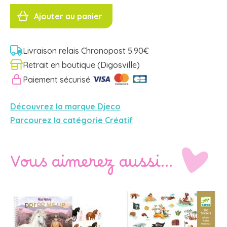
quantité
de
Ajouter au panier
STICKERS
CHEVAUX
DJ08881
Djeco
Livraison relais Chronopost 5.90€
Retrait en boutique (Digosville)
Paiement sécurisé
Découvrez la marque Djeco
Parcourez la catégorie Créatif
Vous aimerez aussi…