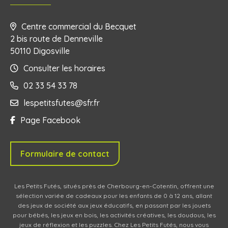
Centre commercial du Becquet
2 bis route de Denneville
50110 Digosville
Consulter les horaires
02 33 54 33 78
lespetitsfutes@sfr.fr
Page Facebook
Formulaire de contact
Les Petits Futés, situés près de Cherbourg-en-Cotentin, offrent une
sélection variée de cadeaux pour les enfants de 0 à 12 ans, allant
des jeux de société aux jeux éducatifs, en passant par les jouets
pour bébés, les jeux en bois, les activités créatives, les doudous, les
jeux de réflexion et les puzzles. Chez Les Petits Futés, nous vous