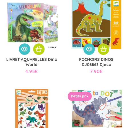
LIVRET AQUARELLES Dino
POCHOIRS DINOS
World
DJ08863 Djeco
4.95
€
7.90
€
Petits prix