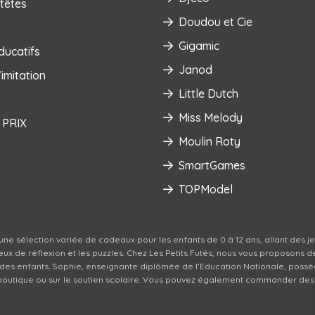
têtes
Doudou et Cie
Gigamic
ducatifs
Janod
imitation
Little Dutch
Miss Melody
 PRIX
Moulin Roty
SmartGames
TOPModel
une sélection variée de cadeaux pour les enfants de 0 à 12 ans, allant des j
s jeux de réflexion et les puzzles. Chez Les Petits Futés, nous vous proposon
 des enfants. Sophie, enseignante diplômée de l’Education Nationale, possè
a boutique ou sur le soutien scolaire. Vous pouvez également commander des p