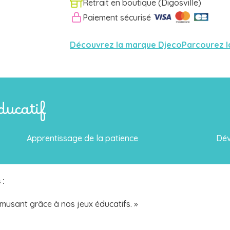
Retrait en boutique (Digosville)
Paiement sécurisé
Découvrez la marque Djeco
Parcourez l
éducatif
Apprentissage de la patience
Dév
s
:
amusant grâce à nos jeux éducatifs. »