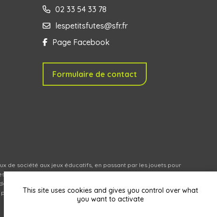
02 33 54 33 78
lespetitsfutes@sfr.fr
Page Facebook
Formulaire de contact
eux de société aux jeux éducatifs, en passant par les jouets pour
s des marques que nous avons sélectionnées pour leur qualité, leur
de une belle expérience auprès des enfants de tous âges et se
This site uses cookies and gives you control over what
roduits en ligne (livraison en relais partout en France).
you want to activate