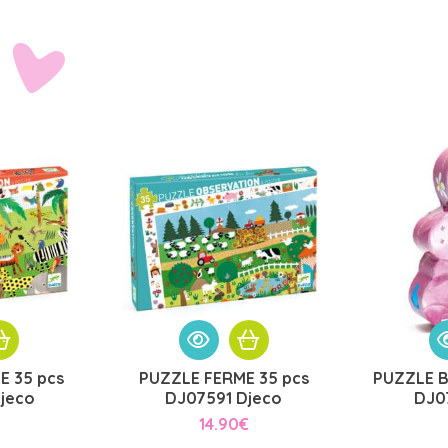
E 35 pcs
PUZZLE FERME 35 pcs
PUZZLE B
jeco
DJ07591 Djeco
DJ0
14.90
€