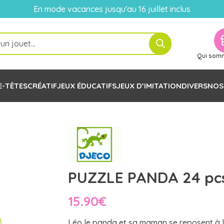
En mode vacances jusqu'au 16 juillet inclus
Qui som
E-TÊTES
CRÉATIF
JEUX ÉDUCATIFS
JEUX D’IMITATION
DIVERS
NOS
PUZZLE PANDA 24 pc
15.90
€
Léo le panda et sa maman se reposent à 