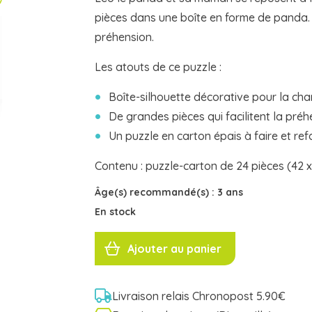
pièces dans une boîte en forme de panda. 
préhension.
Les atouts de ce puzzle :
Boîte-silhouette décorative pour la cha
De grandes pièces qui facilitent la préh
Un puzzle en carton épais à faire et ref
Contenu : puzzle-carton de 24 pièces (42 x
Âge(s) recommandé(s) :
3 ans
En stock
quantité
de
Ajouter au panier
PUZZLE
PANDA
24
pcs
DJ07282
Djeco
Livraison relais Chronopost 5.90€