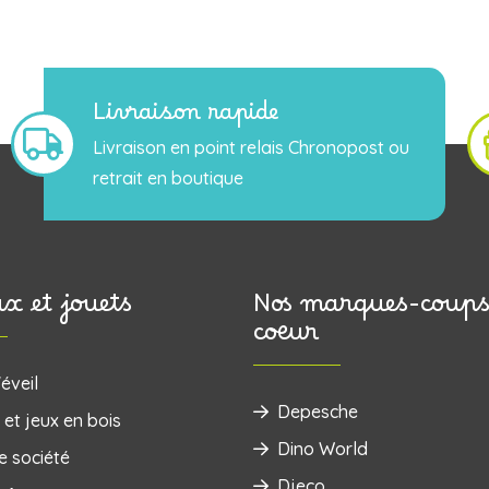
Livraison rapide
Livraison en point relais Chronopost ou
retrait en boutique
ux et jouets
Nos marques-coups
coeur
éveil
Depesche
 et jeux en bois
Dino World
e société
Djeco