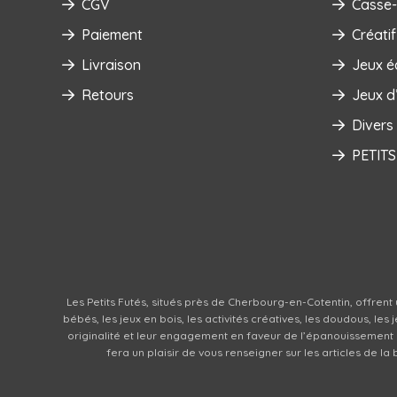
CGV
Casse-
Paiement
Créatif
Livraison
Jeux é
Retours
Jeux d’
Divers
PETITS
Les Petits Futés, situés près de Cherbourg-en-Cotentin, offrent 
bébés, les jeux en bois, les activités créatives, les doudous, le
originalité et leur engagement en faveur de l’épanouissement
fera un plaisir de vous renseigner sur les articles de l