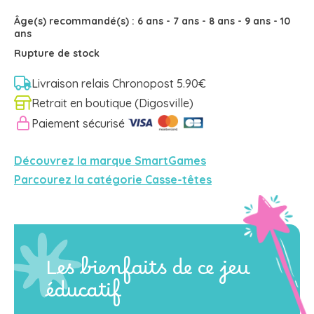
Âge(s) recommandé(s) :
6 ans
-
7 ans
-
8 ans
-
9 ans
-
10
ans
Rupture de stock
Livraison relais Chronopost 5.90€
Retrait en boutique (Digosville)
Paiement sécurisé
Découvrez la marque SmartGames
Parcourez la catégorie Casse-têtes
Les bienfaits de ce jeu
éducatif